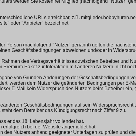
ars werden Sie kostenfrei Mitglied (nachfolgend "Nutzer" gena
 unterschiedliche URLs erreichbar, z.B. mitglieder.hobbyhuren.n
ite" oder "Anbieter" bezeichnet
der Person (nachfolgend "Nutzer" genannt) gelten die nachst
inen Geschäftsbedingungen abweichen und/oder in Widerspruch
ahmen des Vertragsverhältnisses zwischen Betreiber und Nutze
em Premium-Paket zur Interaktion mit anderen Nutzern, nicht no
e Angabe von Gründen Änderungen der Geschäftsbedingungen vor
ndert, werden dem Nutzer die geänderten Bedingungen per E-Mai
ser E-Mail kein Widerspruch des Nutzers beim Betreiber ein, 
n geänderten Geschäftsbedingungen auf sein Widerspruchsrecht
 steht dem Betreiber das Kündigungsrecht nach Ziffer 9 zu.
ss er das 18. Lebensjahr vollendet hat.
h erfolgreich bei der Website angemeldet hat.
ien des Nutzers anhand geeigneter Unterlagen zu prüfen und di