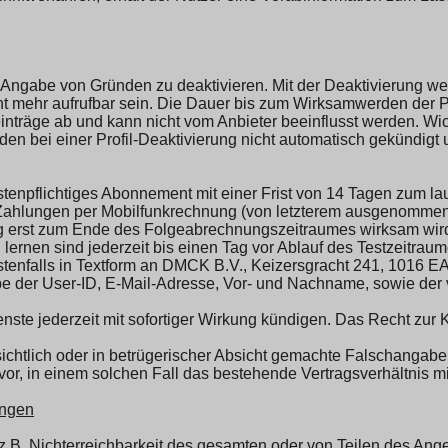
ne Angabe von Gründen zu deaktivieren. Mit der Deaktivierung wer
ht mehr aufrufbar sein. Die Dauer bis zum Wirksamwerden der 
inträge ab und kann nicht vom Anbieter beeinflusst werden. W
den bei einer Profil-Deaktivierung nicht automatisch gekündig
tenpflichtiges Abonnement mit einer Frist von 14 Tagen zum 
Zahlungen per Mobilfunkrechnung (von letzterem ausgenommen
 erst zum Ende des Folgeabrechnungszeitraumes wirksam wird
rnen sind jederzeit bis einen Tag vor Ablauf des Testzeitrau
estenfalls in Textform an DMCK B.V., Keizersgracht 241, 1016 
 der User-ID, E-Mail-Adresse, Vor- und Nachname, sowie der vo
enste jederzeit mit sofortiger Wirkung kündigen. Das Recht zur
sichtlich oder in betrügerischer Absicht gemachte Falschangaben
or, in einem solchen Fall das bestehende Vertragsverhältnis mit
ungen
.B. Nichterreichbarkeit des gesamten oder von Teilen des Ange