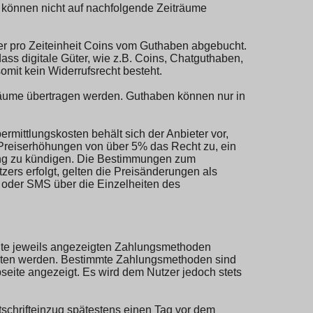
n, können nicht auf nachfolgende Zeiträume
r pro Zeiteinheit Coins vom Guthaben abgebucht.
s digitale Güter, wie z.B. Coins, Chatguthaben,
mit kein Widerrufsrecht besteht.
räume übertragen werden. Guthaben können nur in
rmittlungskosten behält sich der Anbieter vor,
Preiserhöhungen von über 5% das Recht zu, ein
hung zu kündigen. Die Bestimmungen zum
zers erfolgt, gelten die Preisänderungen als
l oder SMS über die Einzelheiten des
seite jeweils angezeigten Zahlungsmethoden
oten werden. Bestimmte Zahlungsmethoden sind
seite angezeigt. Es wird dem Nutzer jedoch stets
tschrifteinzug spätestens einen Tag vor dem