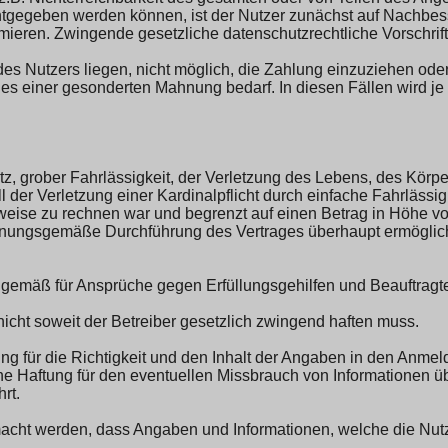
ntgegeben werden können, ist der Nutzer zunächst auf Nachbess
rmieren. Zwingende gesetzliche datenschutzrechtliche Vorschrif
des Nutzers liegen, nicht möglich, die Zahlung einzuziehen oder
s es einer gesonderten Mahnung bedarf. In diesen Fällen wird 
atz, grober Fahrlässigkeit, der Verletzung des Lebens, des Körp
 der Verletzung einer Kardinalpflicht durch einfache Fahrlässigke
weise zu rechnen war und begrenzt auf einen Betrag in Höhe vo
e ordnungsgemäße Durchführung des Vertrages überhaupt ermöglic
gemäß für Ansprüche gegen Erfüllungsgehilfen und Beauftragte
icht soweit der Betreiber gesetzlich zwingend haften muss.
g für die Richtigkeit und den Inhalt der Angaben in den Anmelde
eine Haftung für den eventuellen Missbrauch von Informationen
rt.
macht werden, dass Angaben und Informationen, welche die Nutz