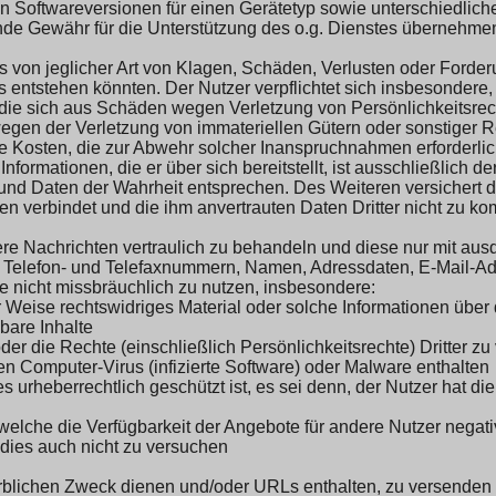
en Softwareversionen für einen Gerätetyp sowie unterschiedlich
ende Gewähr für die Unterstützung des o.g. Dienstes übernehme
los von jeglicher Art von Klagen, Schäden, Verlusten oder Ford
entstehen könnten. Der Nutzer verpflichtet sich insbesondere, 
ie sich aus Schäden wegen Verletzung von Persönlichkeitsrec
wegen der Verletzung von immateriellen Gütern oder sonstiger Re
die Kosten, die zur Abwehr solcher Inanspruchnahmen erforderlic
nformationen, die er über sich bereitstellt, ist ausschließlich de
nd Daten der Wahrheit entsprechen. Des Weiteren versichert d
n verbindet und die ihm anvertrauten Daten Dritter nicht zu k
dere Nachrichten vertraulich zu behandeln und diese nur mit au
für Telefon- und Telefaxnummern, Namen, Adressdaten, E-Mail-
ite nicht missbräuchlich zu nutzen, insbesondere:
r Weise rechtswidriges Material oder solche Informationen über d
bare Inhalte
der die Rechte (einschließlich Persönlichkeitsrechte) Dritter zu
en Computer-Virus (infizierte Software) oder Malware enthalten
s urheberrechtlich geschützt ist, es sei denn, der Nutzer hat di
 welche die Verfügbarkeit der Angebote für andere Nutzer negati
 dies auch nicht zu versuchen
erblichen Zweck dienen und/oder URLs enthalten, zu versenden