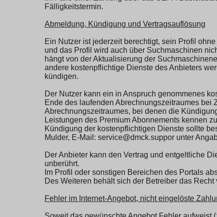
Fälligkeitstermin.
Abmeldung, Kündigung und Vertragsauflösung
Ein Nutzer ist jederzeit berechtigt, sein Profil oh
und das Profil wird auch über Suchmaschinen nic
hängt von der Aktualisierung der Suchmaschinene
andere kostenpflichtige Dienste des Anbieters wer
kündigen.
Der Nutzer kann ein in Anspruch genommenes kos
Ende des laufenden Abrechnungszeitraumes bei 
Abrechnungszeitraumes, bei denen die Kündigung
Leistungen des Premium Abonnements kennen zu le
Kündigung der kostenpflichtigen Dienste sollte b
Mulder, E-Mail: service@dmck.suppor unter Angabe
Der Anbieter kann den Vertrag und entgeltliche Di
unberührt.
Im Profil oder sonstigen Bereichen des Portals ab
Des Weiteren behält sich der Betreiber das Recht v
Fehler im Internet-Angebot, nicht eingelöste Zahl
Soweit das gewünschte Angebot Fehler aufweist (z