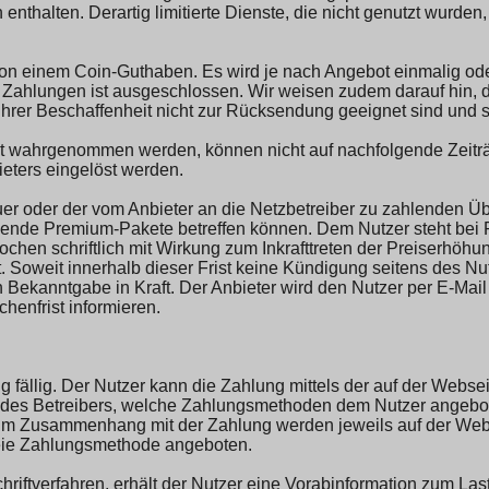
nthalten. Derartig limitierte Dienste, die nicht genutzt wurde
on einem Coin-Guthaben. Es wird je nach Angebot einmalig ode
hlungen ist ausgeschlossen. Wir weisen zudem darauf hin, das
hrer Beschaffenheit nicht zur Rücksendung geeignet sind und so
cht wahrgenommen werden, können nicht auf nachfolgende Zeit
eters eingelöst werden.
r oder der vom Anbieter an die Netzbetreiber zu zahlenden Übe
nde Premium-Pakete betreffen können. Dem Nutzer steht bei 
chen schriftlich mit Wirkung zum Inkrafttreten der Preiserhö
 Soweit innerhalb dieser Frist keine Kündigung seitens des Nut
 Bekanntgabe in Kraft. Der Anbieter wird den Nutzer per E-Mai
enfrist informieren.
ng fällig. Der Nutzer kann die Zahlung mittels der auf der Web
n des Betreibers, welche Zahlungsmethoden dem Nutzer angeb
lte im Zusammenhang mit der Zahlung werden jeweils auf der Web
eie Zahlungsmethode angeboten.
riftverfahren, erhält der Nutzer eine Vorabinformation zum Las