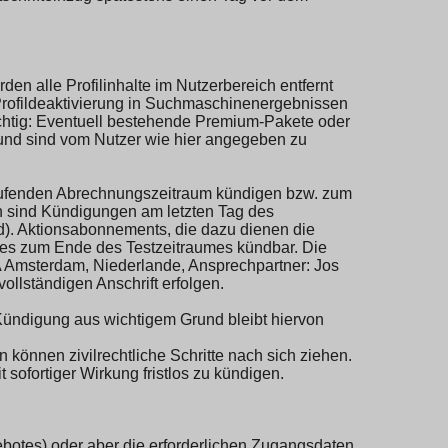
den alle Profilinhalte im Nutzerbereich entfernt
Profildeaktivierung in Suchmaschinenergebnissen
ichtig: Eventuell bestehende Premium-Pakete oder
t und sind vom Nutzer wie hier angegeben zu
laufenden Abrechnungszeitraum kündigen bzw. zum
 sind Kündigungen am letzten Tag des
). Aktionsabonnements, die dazu dienen die
mes zum Ende des Testzeitraumes kündbar. Die
EA Amsterdam, Niederlande, Ansprechpartner: Jos
llständigen Anschrift erfolgen.
 Kündigung aus wichtigem Grund bleibt hiervon
 können zivilrechtliche Schritte nach sich ziehen.
 sofortiger Wirkung fristlos zu kündigen.
botes) oder aber die erforderlichen Zugangsdaten