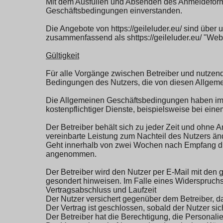
Mit dem Ausfüllen und Absenden des Anmeldeformul
Geschäftsbedingungen einverstanden.
Die Angebote von https://geileluder.eu/ sind über
zusammenfassend als shttps://geileluder.eu/ "Webs
Gültigkeit
Für alle Vorgänge zwischen Betreiber und nutzen
Bedingungen des Nutzers, die von diesen Allgeme
Die Allgemeinen Geschäftsbedingungen haben im R
kostenpflichtiger Dienste, beispielsweise bei ein
Der Betreiber behält sich zu jeder Zeit und ohn
vereinbarte Leistung zum Nachteil des Nutzers ä
Geht innerhalb von zwei Wochen nach Empfang die
angenommen.
Der Betreiber wird den Nutzer per E-Mail mit de
gesondert hinweisen. Im Falle eines Widerspruchs
Vertragsabschluss und Laufzeit
Der Nutzer versichert gegenüber dem Betreiber, da
Der Vertrag ist geschlossen, sobald der Nutzer sic
Der Betreiber hat die Berechtigung, die Personal