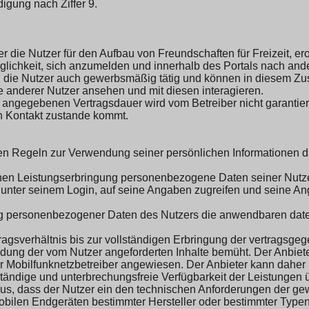
digung nach Ziffer 9.
ber die Nutzer für den Aufbau von Freundschaften für Freizeit, e
lichkeit, sich anzumelden und innerhalb des Portals nach ander
ind die Nutzer auch gewerbsmäßig tätig und können in diesem
e anderer Nutzer ansehen und mit diesen interagieren.
er angegebenen Vertragsdauer wird vom Betreiber nicht garantie
in Kontakt zustande kommt.
den Regeln zur Verwendung seiner persönlichen Informationen d
ichen Leistungserbringung personenbezogene Daten seiner Nutze
unter seinem Login, auf seine Angaben zugreifen und seine Ang
itung personenbezogener Daten des Nutzers die anwendbaren da
agsverhältnis bis zur vollständigen Erbringung der vertragsge
dung der vom Nutzer angeforderten Inhalte bemüht. Der Anbiete
er Mobilfunknetzbetreiber angewiesen. Der Anbieter kann daher
 ständige und unterbrechungsfreie Verfügbarkeit der Leistunge
raus, dass der Nutzer ein den technischen Anforderungen der 
mobilen Endgeräten bestimmter Hersteller oder bestimmter Typen 