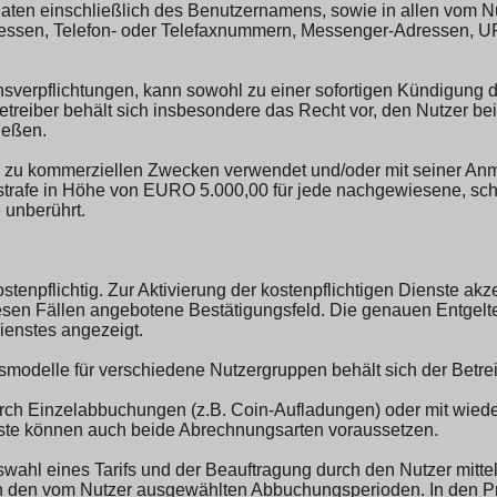
daten einschließlich des Benutzernamens, sowie in allen vom 
sen, Telefon- oder Telefaxnummern, Messenger-Adressen, URL
verpflichtungen, kann sowohl zu einer sofortigen Kündigung de
Betreiber behält sich insbesondere das Recht vor, den Nutzer 
ießen.
ter zu kommerziellen Zwecken verwendet und/oder mit seiner Anm
ragsstrafe in Höhe von EURO 5.000,00 für jede nachgewiesene, s
unberührt.
tenpflichtig. Zur Aktivierung der kostenpflichtigen Dienste akz
iesen Fällen angebotene Bestätigungsfeld. Die genauen Entgel
Dienstes angezeigt.
modelle für verschiedene Nutzergruppen behält sich der Betrei
durch Einzelabbuchungen (z.B. Coin-Aufladungen) oder mit wi
nste können auch beide Abrechnungsarten voraussetzen.
wahl eines Tarifs und der Beauftragung durch den Nutzer mit
) in den vom Nutzer ausgewählten Abbuchungsperioden. In den 