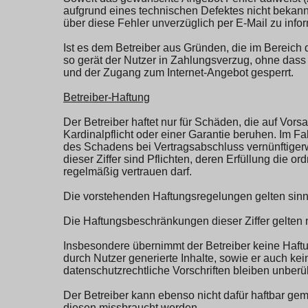
aufgrund eines technischen Defektes nicht bekan
über diese Fehler unverzüglich per E-Mail zu info
Ist es dem Betreiber aus Gründen, die im Bereich 
so gerät der Nutzer in Zahlungsverzug, ohne das
und der Zugang zum Internet-Angebot gesperrt.
Betreiber-Haftung
Der Betreiber haftet nur für Schäden, die auf Vors
Kardinalpflicht oder einer Garantie beruhen. Im Fall
des Schadens bei Vertragsabschluss vernünftiger
dieser Ziffer sind Pflichten, deren Erfüllung di
regelmäßig vertrauen darf.
Die vorstehenden Haftungsregelungen gelten sinn
Die Haftungsbeschränkungen dieser Ziffer gelten n
Insbesondere übernimmt der Betreiber keine Haftun
durch Nutzer generierte Inhalte, sowie er auch k
datenschutzrechtliche Vorschriften bleiben unberüh
Der Betreiber kann ebenso nicht dafür haftbar ge
diesen missbraucht werden.