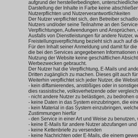
aufgrund der herstellerbedingten, unterschiedlich
Darstellung der Inhalte in Farbe keine abschließ
Nutzerpflichten und Nutzerverantwortlichkeiten
Der Nutzer verpflichtet sich, den Betreiber schad
Nutzers und/oder seine Teilnahme an den Services 
Verpflichtungen, Aufwendungen und Ansprüchen, d
Ausfalls von Dienstleistungen für andere Nutzer, 
Freistellungsverpflichtung bezieht sich auch auf 
Für den Inhalt seiner Anmeldung und damit für die I
die bei den Services angegebenen Informationen u
Nutzung der Website keine geschäftlichen Absichte
Werbezwecken gebraucht.
Der Nutzer hat die Verpflichtung, E-Mails und an
Dritten zugänglich zu machen. Dieses gilt auch 
Weiterhin verpflichtet sich jeder Nutzer, die Webs
- kein diffamierendes, anstößiges oder in sonstige
dies rassistische, volksverhetzende oder vergleich
- nicht andere Nutzer zu belästigen, zu bedrohen o
- keine Daten in das System einzubringen, die ein
- kein Material in das System einzubringen, welche
Zustimmungen hierfür
- den Service in einer Art und Weise zu benutzen,
- keine E-Mails für andere Nutzer abzufangen und
- keine Kettenbriefe zu versenden
- keine Nachrichten oder E-Mails, die einem gew