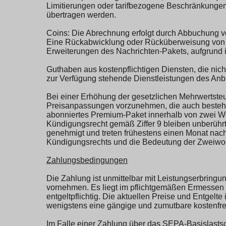
Limitierungen oder tarifbezogene Beschränkungen e
übertragen werden.
Coins: Die Abrechnung erfolgt durch Abbuchung v
Eine Rückabwicklung oder Rücküberweisung von Za
Erweiterungen des Nachrichten-Pakets, aufgrund i
Guthaben aus kostenpflichtigen Diensten, die ni
zur Verfügung stehende Dienstleistungen des Anbi
Bei einer Erhöhung der gesetzlichen Mehrwertsteue
Preisanpassungen vorzunehmen, die auch bestehe
abonniertes Premium-Paket innerhalb von zwei Wo
Kündigungsrecht gemäß Ziffer 9 bleiben unberührt.
genehmigt und treten frühestens einen Monat nach
Kündigungsrechts und die Bedeutung der Zweiwoch
Zahlungsbedingungen
Die Zahlung ist unmittelbar mit Leistungserbringu
vornehmen. Es liegt im pflichtgemäßen Ermesse
entgeltpflichtig. Die aktuellen Preise und Entge
wenigstens eine gängige und zumutbare kostenfr
Im Falle einer Zahlung über das SEPA-Basislastsch